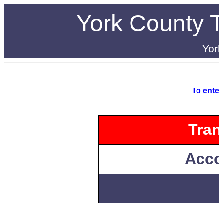
York County 
Yor
To ente
Tra
Acco